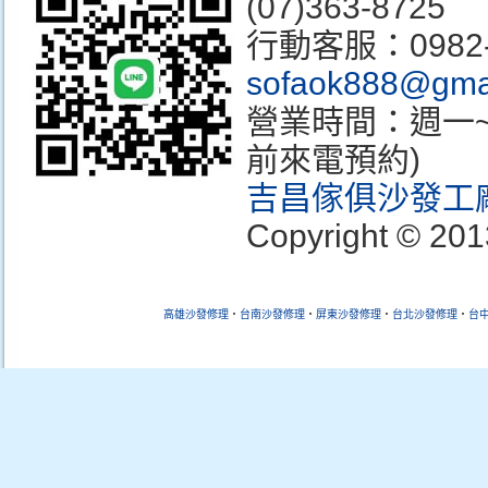
(07)363-8725
行動客服：0982
sofaok888@gma
營業時間：週一~週
前來電預約)
吉昌傢俱沙發工
Copyright © 201
高雄沙發修理
‧
台南沙發
修理
‧
屏東沙發
修理
‧
台北沙發
修理
‧
台