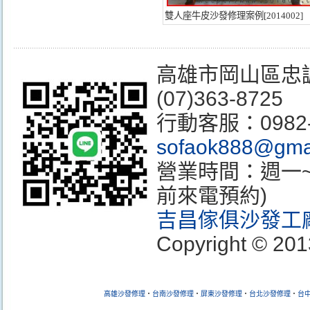
雙人座牛皮沙發修理案例[2014002]
高雄市岡山區忠誠街3
(07)363-8725
行動客服：0982
sofaok888@gma
營業時間：週一~週
前來電預約)
吉昌傢俱沙發工
Copyright © 201
高雄沙發修理
‧
台南沙發
修理
‧
屏東沙發
修理
‧
台北沙發
修理
‧
台