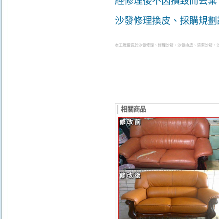
經修理後不因損毀而丟棄
沙發修理換皮、採購規劃
本工廠擅長於
沙發修理
、
修理沙發
、
沙發換皮
、
清潔沙發
、
相關商品