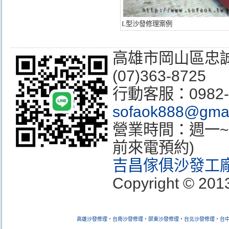
L型沙發修理案例
高雄市岡山區忠誠街3
(07)363-8725
行動客服：0982
sofaok888@gmai
營業時間：週一~週
前來電預約)
吉昌傢俱沙發工
Copyright © 2013
高雄沙發修理
‧
台南沙發
修理
‧
屏東沙發
修理
‧
台北沙發
修理
‧
台