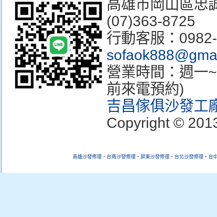
高雄市岡山區忠誠街3
(07)363-8725
行動客服：0982
sofaok888@gmai
營業時間：週一~週
前來電預約)
吉昌傢俱沙發工
Copyright © 2013
高雄沙發修理
‧
台南沙發
修理
‧
屏東沙發
修理
‧
台北沙發
修理
‧
台