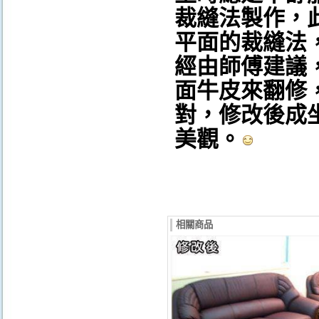
裁縫法製作，
平面的裁縫法
經由師傅建議
面牛皮來翻修
對，修改後成
美觀。
相關商品