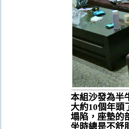
本組沙發為半
大約10個年
塌陷，座墊的
坐時總是不舒服