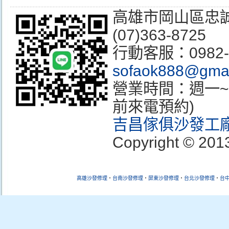
高雄市岡山區忠誠街3
(07)363-8725
行動客服：0982
sofaok888@gmai
營業時間：週一~週
前來電預約)
吉昌傢俱沙發工
Copyright © 2013
高雄沙發修理
‧
台南沙發
修理
‧
屏東沙發
修理
‧
台北沙發
修理
‧
台