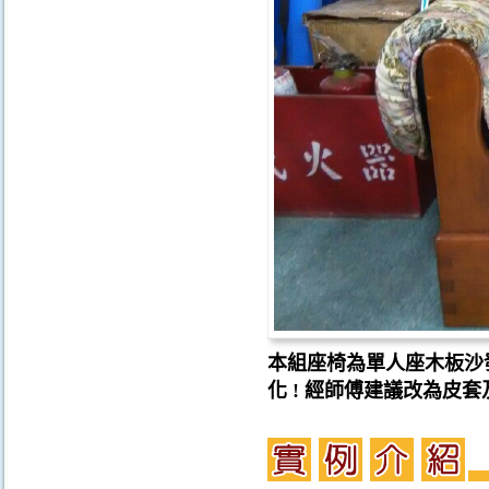
本組座椅為單人座木板沙
化 ! 經師傅建議改為皮套