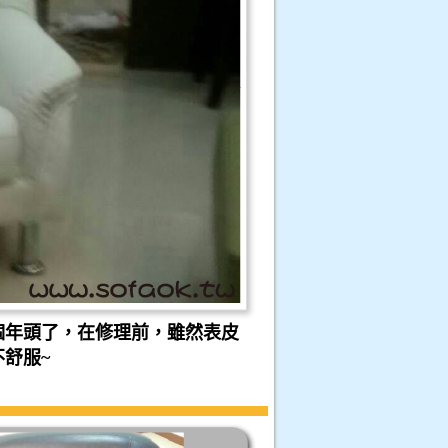
個年頭了，在修理前，雖然表皮
舒服~