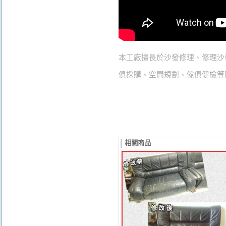
本工廠擅長於
沙發修理
、
修理沙
俱採購
、
空間規劃
、
傢俱健檢
等
相關商品